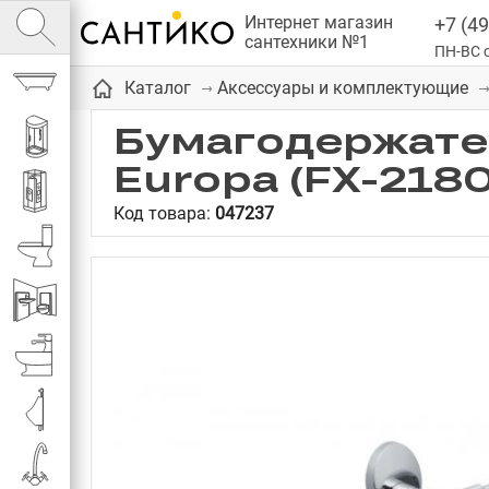
Интернет магазин
+7 (49
сантехники №1
ПН-ВС с
Ванны
Каталог
Аксессуары и комплектующие
Бумагодержател
Душевые кабины
Europa (FX-218
Душевые
Код товара:
047237
Унитазы
Инсталляции
Биде
Писсуары
Смесители