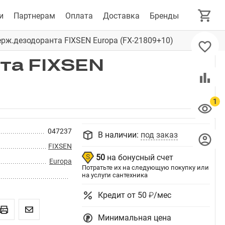
и
Партнерам
Оплата
Доставка
Бренды
рж.дезодоранта FIXSEN Europa (FX-21809+10)
та FIXSEN
047237
В наличии:
под заказ
FIXSEN
50
на бонусный счет
Europa
Потратьте их на следующую покупку или
на услуги сантехника
Кредит от 50 ₽/мес
Минимальная цена