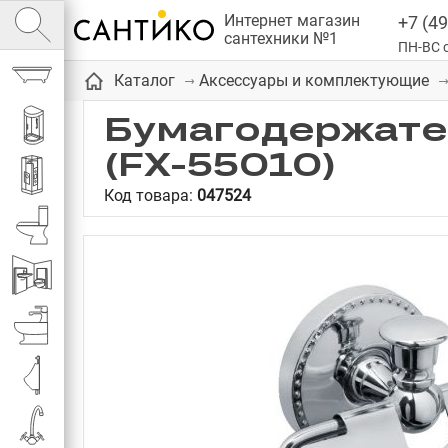
Интернет магазин
+7 (49
сантехники №1
ПН-ВС с
Ванны
Каталог
Аксессуары и комплектующие
Бумагодержате
Душевые кабины
(FX-55010)
Душевые
Код товара:
047524
Унитазы
Инсталляции
Биде
Писсуары
Смесители