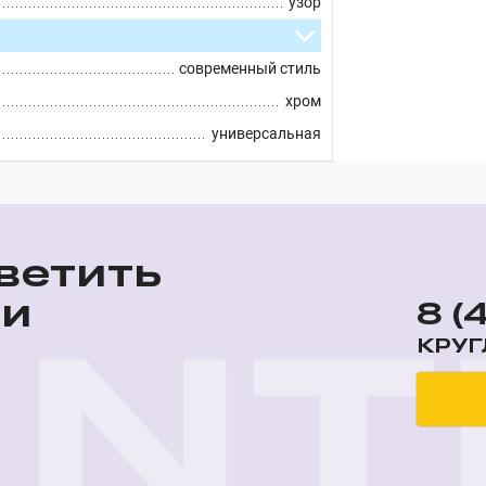
узор
современный стиль
хром
универсальная
ветить
ши
8 (
КРУГ