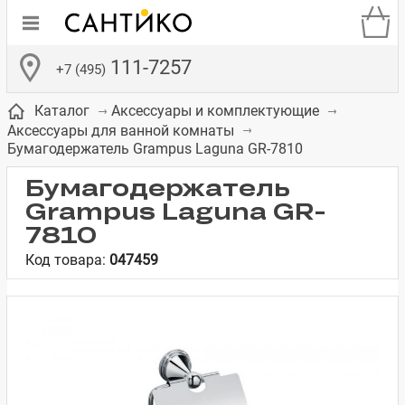
111-7257
+7 (495)
Каталог
Аксессуары и комплектующие
Аксессуары для ванной комнаты
Бумагодержатель Grampus Laguna GR-7810
Бумагодержатель
Grampus Laguna GR-
де
ки
а­
Смесители для
Зеркало-шкаф
Бачки для
Полки в ванную
Сиденья для
Комоды в
7810
встраиваемых
унитазов
унитазов
комнату
ванную комнату
Код товара:
047459
е
систем