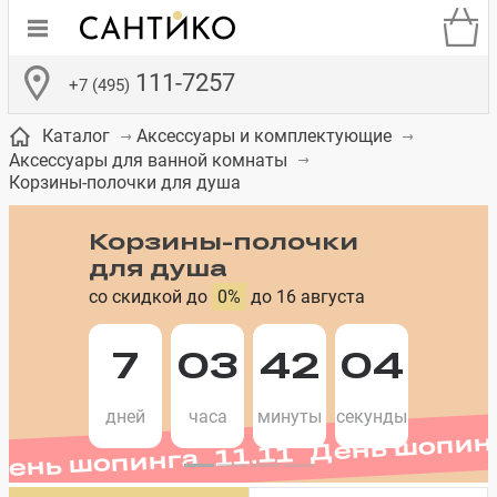
111-7257
+7 (495)
Каталог
Аксессуары и комплектующие
Аксессуары для ванной комнаты
Корзины-полочки для душа
Корзины-полочки
для душа
де
ки
а­
Смесители для
Зеркало-шкаф
Бачки для
Полки в ванную
Сиденья для
Комоды в
со скидкой до
0%
до 16 августа
встраиваемых
унитазов
унитазов
комнату
ванную комнату
е
систем
День шопинга 11.11 День шопин
7
03
42
04
дней
часа
минуты
секунды