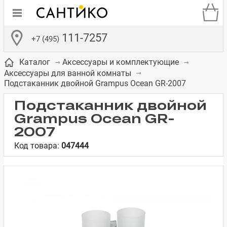
111-7257
+7 (495)
Каталог
Аксессуары и комплектующие
Аксессуары для ванной комнаты
Подстаканник двойной Grampus Ocean GR-2007
Подстаканник двойной
Grampus Ocean GR-
де
ки
а­
Смесители для
Зеркало-шкаф
Бачки для
Полки в ванную
Сиденья для
Комоды в
2007
встраиваемых
унитазов
унитазов
комнату
ванную комнату
Код товара:
047444
е
систем