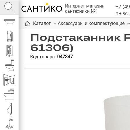
Интернет магазин
+7 (49
сантехники №1
ПН-ВС с
Ванны
Каталог
Аксессуары и комплектующие
Подстаканник F
Душевые кабины
61306)
Душевые
Код товара:
047347
Унитазы
Инсталляции
Биде
Писсуары
Смесители