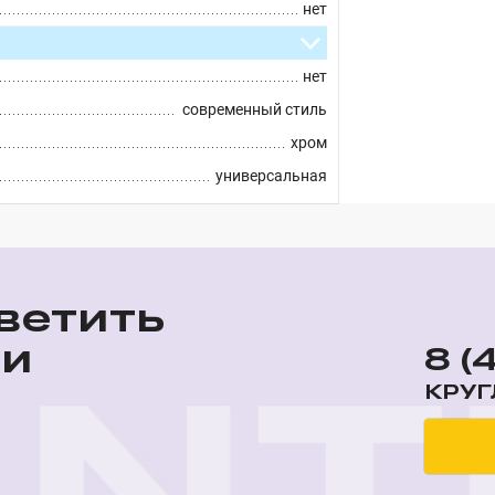
нет
нет
современный стиль
хром
универсальная
ветить
ши
8 (
КРУГ