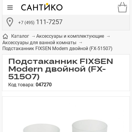
111-7257
+7 (495)
Каталог
Аксессуары и комплектующие
Аксессуары для ванной комнаты
Подстаканник FIXSEN Modern двойной (FX-51507)
Подстаканник FIXSEN
Modern двойной (FX-
де
ки
а­
Смесители для
Зеркало-шкаф
Бачки для
Полки в ванную
Сиденья для
Комоды в
51507)
встраиваемых
унитазов
унитазов
комнату
ванную комнату
Код товара:
047270
е
систем