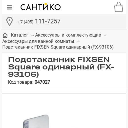
111-7257
+7 (495)
Каталог
Аксессуары и комплектующие
Аксессуары для ванной комнаты
Подстаканник FIXSEN Square одинарный (FX-93106)
Подстаканник FIXSEN
Square одинарный (FX-
де
ки
а­
Смесители для
Зеркало-шкаф
Бачки для
Полки в ванную
Сиденья для
Комоды в
93106)
встраиваемых
унитазов
унитазов
комнату
ванную комнату
Код товара:
047027
е
систем