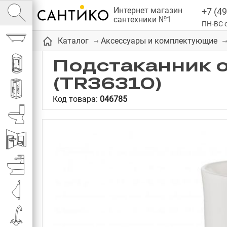
Интернет магазин
+7 (49
сантехники №1
ПН-ВС с
Ванны
Каталог
Аксессуары и комплектующие
Подстаканник 
Душевые кабины
(TR36310)
Душевые
Код товара:
046785
Унитазы
Инсталляции
Биде
Писсуары
Смесители