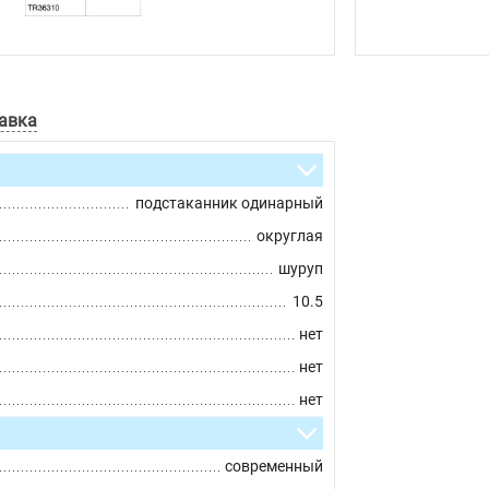
авка
подстаканник одинарный
округлая
шуруп
10.5
нет
нет
нет
современный