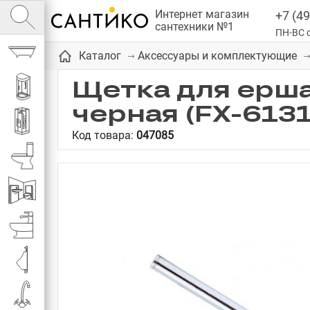
Интернет магазин
+7 (49
сантехники №1
ПН-ВС с
Ванны
Каталог
Аксессуары и комплектующие
Щетка для ерша
Душевые кабины
черная (FX-613
Душевые
Код товара:
047085
Унитазы
Инсталляции
Биде
Писсуары
Смесители