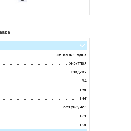
авка
щетка для ерша
округлая
гладкая
34
нет
нет
без рисунка
нет
нет