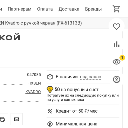
и
Партнерам
Оплата
Доставка
Бренды
N Kvadro с ручкой черная (FX-61313B)
чкой
047085
В наличии:
под заказ
FIXSEN
50
на бонусный счет
KVADRO
Потратьте их на следующую покупку или
на услуги сантехника
Кредит от 50 ₽/мес
Минимальная цена