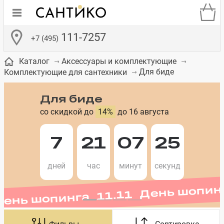
111-7257
+7 (495)
Каталог
Аксессуары и комплектующие
Для биде
Комплектующие для сантехники
Для биде
со скидкой до
14%
до 16 августа
де
ки
а­
Смесители для
Зеркало-шкаф
Бачки для
Полки в ванную
Сиденья для
Комоды в
встраиваемых
унитазов
унитазов
комнату
ванную комнату
7
21
07
25
День шопинга 11.11 День шопин
е
систем
дней
час
минут
секунд