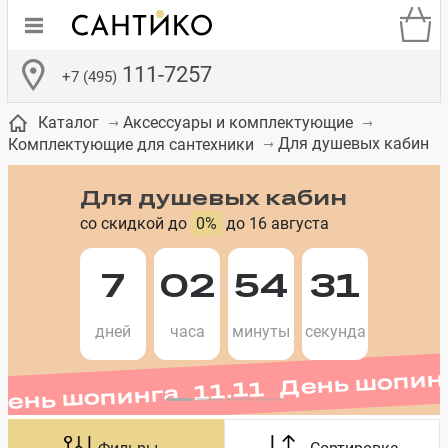
111-7257
+7 (495)
Каталог
Аксессуары и комплектующие
Для душевых кабин
Комплектующие для сантехники
Для душевых кабин
со скидкой до
0%
до 16 августа
де
ки
а­
Смесители для
Зеркало-шкаф
Бачки для
Полки в ванную
Сиденья для
Комоды в
встраиваемых
унитазов
унитазов
комнату
ванную комнату
7
02
54
31
День шопинга 11.11 День шопин
е
систем
дней
часа
минуты
секунда