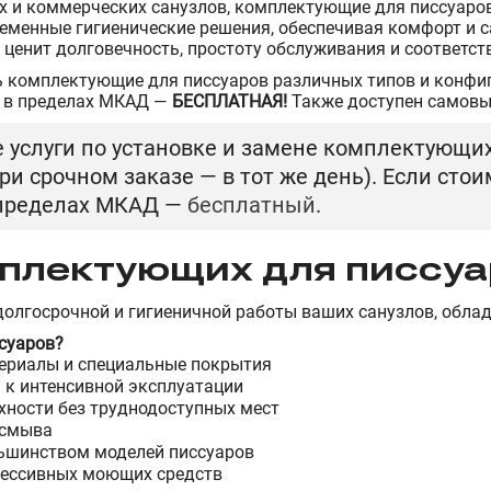
х и коммерческих санузлов, комплектующие для писсуаро
еменные гигиенические решения, обеспечивая комфорт и 
о ценит долговечность, простоту обслуживания и соответс
 комплектующие для писсуаров различных типов и конфиг
 в пределах МКАД —
БЕСПЛАТНАЯ!
Также доступен самовы
слуги по установке и замене комплектующих 
ри срочном заказе — в тот же день). Если ст
 пределах МКАД —
бесплатный
.
плектующих для писсуа
долгосрочной и гигиеничной работы ваших санузлов, обл
суаров?
ериалы и специальные покрытия
 к интенсивной эксплуатации
хности без труднодоступных мест
 смыва
льшинством моделей писсуаров
рессивных моющих средств