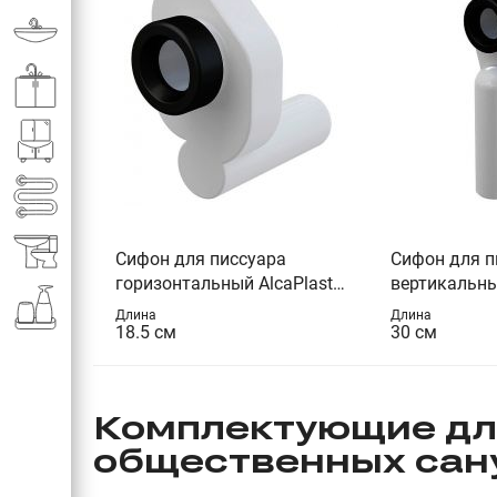
Раковины в ванную комнату
Кухонные мойки
Мебель для ванной комнаты
Полотенце­сушители
Элитная сантехника
Сифон для писсуара
Сифон для п
горизонтальный AlcaPlast
вертикальны
(A45B)
(A45C)
Аксессуары и комплектующие
Длина
Длина
18.5 см
30 см
Комплектующие для
общественных сан