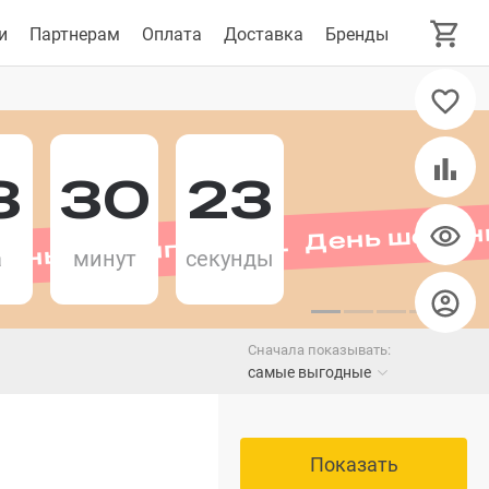
и
Партнерам
Оплата
Доставка
Бренды
3
30
22
День шопинга 11.11 День шопин
а
минут
секунды
Сначала показывать:
самые выгодные
Показать