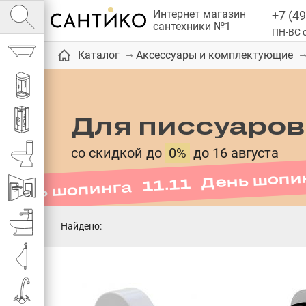
Интернет магазин
+7 (49
сантехники №1
ПН-ВС с
Ванны
Каталог
Аксессуары и комплектующие
Душевые кабины
Для писсуаров
День шопинга 11.11 День шопи
Душевые
со скидкой до
0%
до 16 августа
Унитазы
Инсталляции
Биде
Найдено:
Писсуары
Смесители