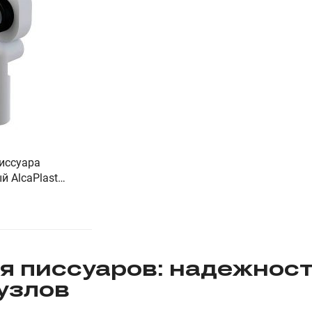
иссуара
й AlcaPlast
 писсуаров: надежност
узлов