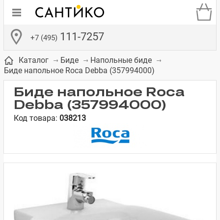
111-7257
+7 (495)
Каталог
Биде
Напольные биде
Биде напольное Roca Debba (357994000)
Биде напольное Roca
Debba (357994000)
Код товара:
038213
де
ки
а­
Смесители для
Зеркало-шкаф
Бачки для
Полки в ванную
Сиденья для
Комоды в
встраиваемых
унитазов
унитазов
комнату
ванную комнату
е
систем