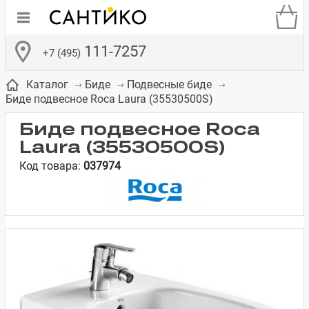
111-7257
+7 (495)
Каталог
Биде
Подвесные биде
Биде подвесное Roca Laura (35530500S)
Биде подвесное Roca
Laura (35530500S)
Код товара:
037974
де
ки
а­
Смесители для
Зеркало-шкаф
Бачки для
Полки в ванную
Сиденья для
Комоды в
встраиваемых
унитазов
унитазов
комнату
ванную комнату
е
систем