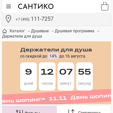
111-7257
+7 (495)
Каталог
Душевые
Душевая программа
Держатели для душа
Держатели для душа
со скидкой до
14%
до 16 августа
де
ки
а­
Смесители для
Зеркало-шкаф
Бачки для
Полки в ванную
Сиденья для
Комоды в
встраиваемых
унитазов
унитазов
комнату
ванную комнату
9
12
07
55
День шопинга 11.11 День шопин
е
систем
дней
часов
минут
секунд