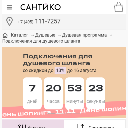
111-7257
+7 (495)
Каталог
Душевые
Душевая программа
Подключения для душевого шланга
Подключения для
душевого шланга
со скидкой до
13%
до 16 августа
де
ки
а­
Смесители для
Зеркало-шкаф
Бачки для
Полки в ванную
Сиденья для
Комоды в
встраиваемых
унитазов
унитазов
комнату
ванную комнату
День шопинга 11.11 День шопин
е
систем
7
20
53
23
дней
часов
минуты
секунды