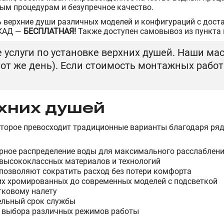
ным процедурам и безупречное качество.
 верхние души различных моделей и конфигураций с доста
КАД —
БЕСПЛАТНАЯ!
Также доступен самовывоз из пункта
слуги по установке верхних душей. Наши мас
 тот же день). Если стоимость монтажных рабо
хних душей
оторое превосходит традиционные варианты благодаря ря
рное распределение воды для максимального расслаблен
 высококлассных материалов и технологий
позволяют сократить расход без потери комфорта
их хромированных до современных моделей с подсветкой
тковому налету
ельный срок службы
 выбора различных режимов работы