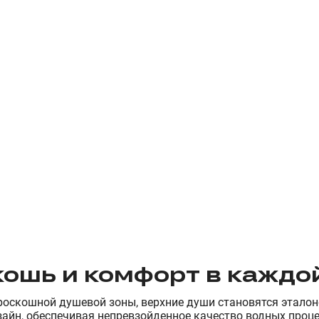
кошь и комфорт в каждо
роскошной душевой зоны, верхние души становятся эталон
йн, обеспечивая непревзойденное качество водных процед