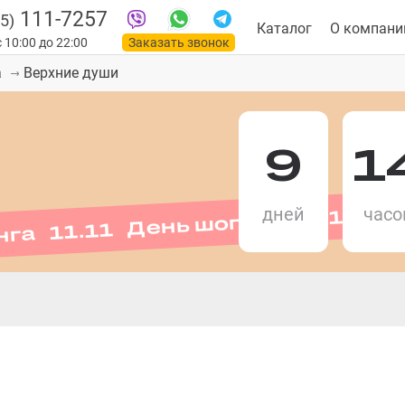
111-7257
5)
Каталог
О компани
 10:00 до 22:00
Заказать звонок
Верхние души
а
9
1
нга 11.11 День шопинга 11.11 
дней
часо