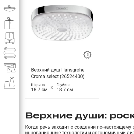
Раковины в ванную комнату
Кухонные мойки
Мебель для ванной комнаты
Полотенце­сушители
Элитная сантехника
Верхний душ Hansgrohe
Croma select (26524400)
Аксессуары и комплектующие
Ширина
Глубина
18.7 см
18.7 см
Верхние души: рос
Когда речь заходит о создании по-настоящему 
инновационные технологии и эргономичный диза