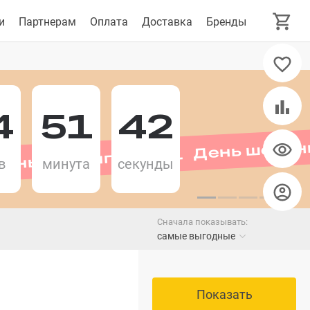
и
Партнерам
Оплата
Доставка
Бренды
4
51
42
День шопинга 11.11 День шопин
в
минута
секунды
Сначала показывать:
самые выгодные
Показать