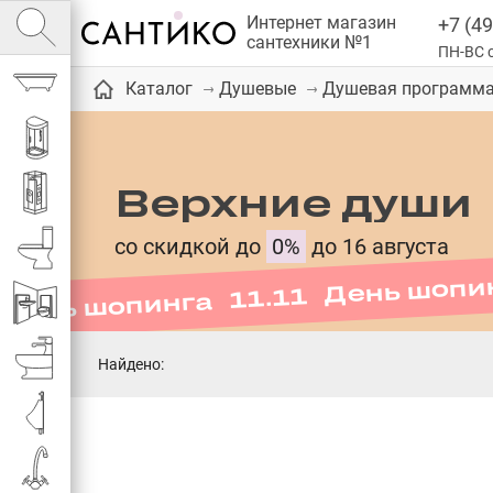
Интернет магазин
+7 (49
сантехники №1
ПН-ВС с
Ванны
Каталог
Душевые
Душевая программ
Душевые кабины
Верхние души
День шопинга 11.11 День шопи
Душевые
со скидкой до
0%
до 16 августа
Унитазы
Инсталляции
Биде
Найдено:
Писсуары
Смесители