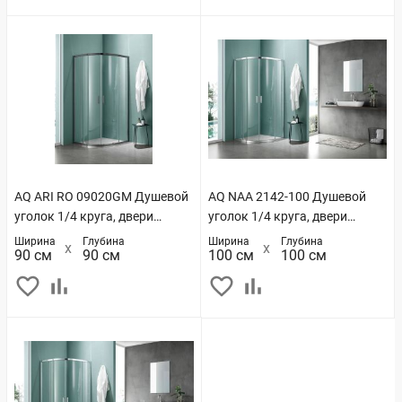
AQ ARI RO 09020GM Душевой
AQ NAA 2142-100 Душевой
уголок 1/4 круга, двери
уголок 1/4 круга, двери
раздвижные 900x900x2000,
раздвижные
Ширина
Глубина
Ширина
Глубина
90 см
90 см
100 см
100 см
профиль оружейная сталь,
1000x1000x2000, профиль
стекло прозрачное
хром, стекло прозрачное