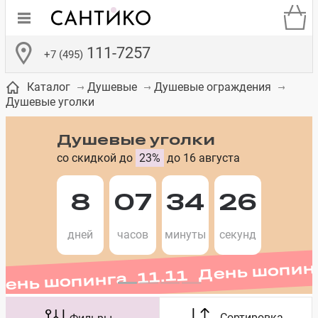
111-7257
+7 (495)
Каталог
Душевые
Душевые ограждения
Душевые уголки
Душевые уголки
со скидкой до
23%
до 16 августа
де
ки
а­
Смесители для
Зеркало-шкаф
Бачки для
Полки в ванную
Сиденья для
Комоды в
встраиваемых
унитазов
унитазов
комнату
ванную комнату
8
07
34
25
День шопинга 11.11 День шопин
е
систем
дней
часов
минуты
секунд