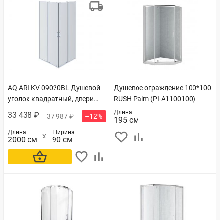
AQ ARI KV 09020BL Душевой
Душевое ограждение 100*100
уголок квадратный, двери
RUSH Palm (PI-A1100100)
раздвижные 900x900x2000
Длина
33 438 ₽
37 987 ₽
–12%
195 см
профиль черный, стекло
прозрачное
Длина
Ширина
2000 см
90 см
В корзину