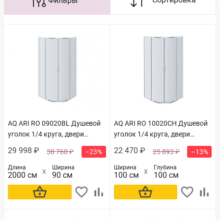
AQ ARI RO 09020BL Душевой
AQ ARI RO 10020CH Душевой
уголок 1/4 круга, двери
уголок 1/4 круга, двери
раздвижные 900x900x2000,
раздвижные
29 998 ₽
22 470 ₽
38 760 ₽
–23%
25 893 ₽
–13%
профиль черный, стекло
1000x1000x2000, профиль
прозрачное
хром, стекло прозрачное
Длина
Ширина
Ширина
Глубина
2000 см
90 см
100 см
100 см
В корзину
В корзину