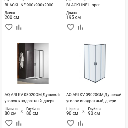
BLACKLINE 900х900х2000
BLACKLINE L-open
(BS090.1201B)
800х1200х1950
Длина
Длина
200 см
195 см
(BS120.3112AB)
AQ ARI KV 08020GM Душевой
AQ ARI KV 09020GM Душевой
уголок квадратный, двери
уголок квадратный, двери
раздвижные 800x800x2000
раздвижные 900x900x2000
Ширина
Глубина
Ширина
Глубина
80 см
80 см
90 см
90 см
профиль оружейная сталь,
профиль оружейная сталь,
стекло прозрачное
стекло прозрачное