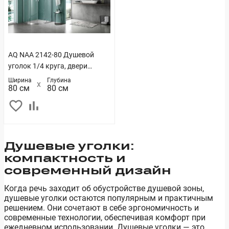
AQ NAA 2142-80 Душевой
уголок 1/4 круга, двери
раздвижные 800x800x2000,
Ширина
Глубина
80 см
80 см
профиль хром, стекло
прозрачное
Душевые уголки:
компактность и
современный дизайн
Когда речь заходит об обустройстве душевой зоны,
душевые уголки остаются популярным и практичным
решением. Они сочетают в себе эргономичность и
современные технологии, обеспечивая комфорт при
ежедневном использовании. Душевые уголки — это