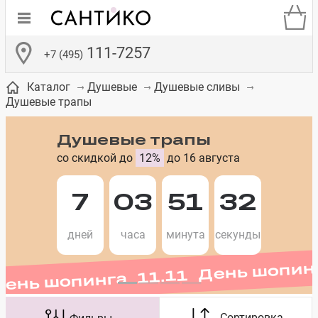
111-7257
+7 (495)
Каталог
Душевые
Душевые сливы
Душевые трапы
Душевые трапы
со скидкой до
12%
до 16 августа
де
ки
а­
Смесители для
Зеркало-шкаф
Бачки для
Полки в ванную
Сиденья для
Комоды в
встраиваемых
унитазов
унитазов
комнату
ванную комнату
7
03
51
32
День шопинга 11.11 День шопин
е
систем
дней
часа
минута
секунды