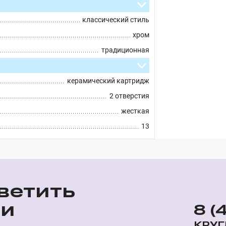
классический стиль
хром
традиционная
керамический картридж
2 отверстия
жесткая
13
ветить
ши
8 (
КРУГ