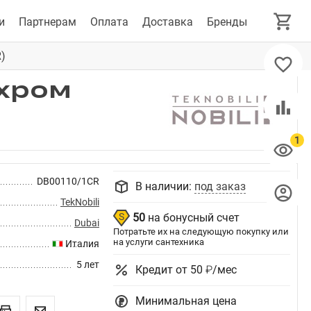
и
Партнерам
Оплата
Доставка
Бренды
)
 хром
DB00110/1CR
В наличии:
под заказ
TekNobili
50
на бонусный счет
Dubai
Потратьте их на следующую покупку или
на услуги сантехника
Италия
5 лет
Кредит от 50 ₽/мес
Минимальная цена