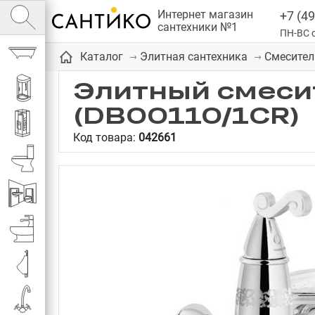
Интернет магазин
+7 (49
сантехники №1
ПН-ВС с
Ванны
Каталог
Элитная сантехника
Смесител
Элитный смесит
Душевые кабины
(DB00110/1CR)
Душевые
Код товара:
042661
Унитазы
Инсталляции
Биде
Писсуары
Смесители