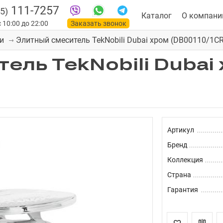
111-7257
5)
Каталог
О компани
 10:00 до 22:00
Заказать звонок
Элитный смеситель TekNobili Dubai хром (DB00110/1CR
и
ель TekNobili Dubai
Артикул
Бренд
Коллекция
Страна
Гарантия