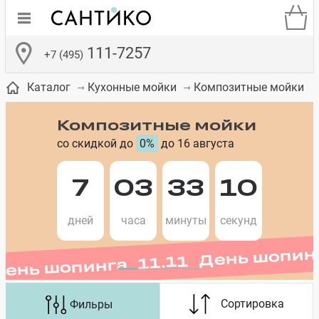
111-7257
+7 (495)
Композитные мойки
Каталог
Кухонные мойки
Композитные мойки
со скидкой до
0%
до 16 августа
де
ки
а­
Смесители для
Зеркало-шкаф
Бачки для
Полки в ванную
Сиденья для
Комоды в
7
03
33
09
День шопинга 11.11 День шопин
встраиваемых
унитазов
унитазов
комнату
ванную комнату
е
систем
дней
часа
минуты
секунд