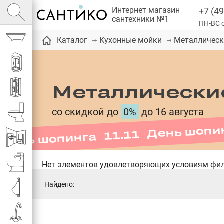
Интернет магазин
+7 (49
сантехники №1
ПН-ВС с
Ванны
Металличес­
Каталог
Кухонные мойки
Душевые кабины
Металличес­ки
День шопинга 11.11 День шопи
Душевые
со скидкой до
0%
до 16 августа
Унитазы
Инсталляции
Биде
Нет элементов удовлетворяющих условиям фил
Найдено:
Писсуары
Смесители