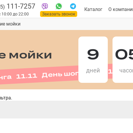
111-7257
5)
Каталог
О компани
 10:00 до 22:00
Заказать звонок
кие мойки
9
0
е мойки
нга 11.11 День шопинга 11.11 
дней
часо
ьтра.