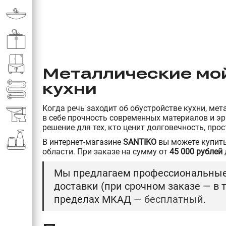
Раковины в ванную комнату
Кухонные мойки
Мебель для ванной комнаты
Металлические мой
кухни
Полотенце­сушители
Когда речь заходит об обустройстве кухни, м
Элитная сантехника
в себе прочность современных материалов и э
решение для тех, кто ценит долговечность, про
Аксессуары и комплектующие
В интернет-магазине
SANTIKO
вы можете купит
области. При заказе на сумму от
45 000 рублей
Мы предлагаем профессиональные 
доставки (при срочном заказе — в
пределах МКАД —
бесплатный
.