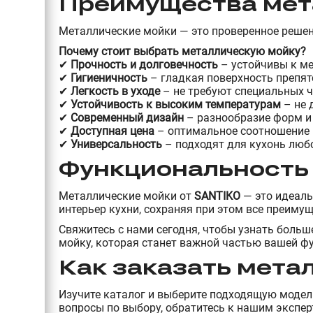
Преимущества мет
Металлические мойки — это проверенное решен
Почему стоит выбрать металлическую мойку?
✔
Прочность и долговечность
– устойчивы к м
✔
Гигиеничность
– гладкая поверхность препя
✔
Легкость в уходе
– не требуют специальных 
✔
Устойчивость к высоким температурам
– не
✔
Современный дизайн
– разнообразие форм и
✔
Доступная цена
– оптимальное соотношение 
✔
Универсальность
– подходят для кухонь люб
Функциональность 
Металлические мойки от
SANTIKO
— это идеаль
интерьер кухни, сохраняя при этом все преиму
Свяжитесь с нами сегодня, чтобы узнать боль
мойку, которая станет важной частью вашей фу
Как заказать мета
Изучите каталог и выберите подходящую модел
вопросы по выбору, обратитесь к нашим экспер