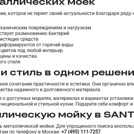
аллических моек
ие, которое не теряет своей актуальности благодаря ряду
еханическим повреждениям и нагрузкам
тствует размножению бактерий
чистящих средств
 деформируются от горячей воды
 цветов под любой интерьер
цены и качества
ого стиля
и стиль в одном решен
ное сочетание практичности и эстетики. Они органично вп
щества надежного и долговечного материала.
ше о доступных моделях, материалах и вариантах устано
нкциональной и стильной кухни. Подарите себе комфорт и 
ллическую мойку в SAN
ь металлической мойки. Для упрощенного поиска воспольз
там по телефону в Москве:
+7 (495) 111-7257
.