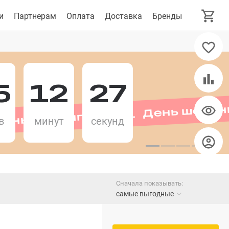
и
Партнерам
Оплата
Доставка
Бренды
5
12
27
День шопинга 11.11 День шопин
в
минут
секунд
Сначала показывать:
самые выгодные