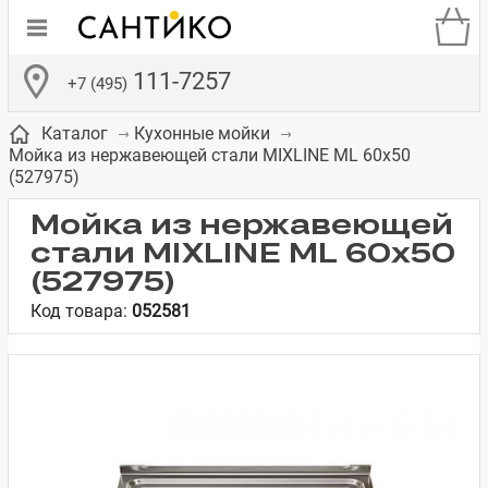
111-7257
+7 (495)
Каталог
Кухонные мойки
Мойка из нержавеющей стали MIXLINE ML 60x50
(527975)
Мойка из нержавеющей
стали MIXLINE ML 60x50
де
ки
а­
Смесители для
Зеркало-шкаф
Бачки для
Полки в ванную
Сиденья для
Комоды в
(527975)
встраиваемых
унитазов
унитазов
комнату
ванную комнату
Код товара:
052581
е
систем