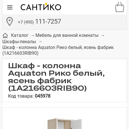
111-7257
+7 (495)
Каталог
Мебель для ванной комнаты
Шкафы-пеналы
Шкаф - колонна Aquaton Рико белый, ясень фабрик
(1A216603RIB90)
Шкаф - колонна
Aquaton Рико белый,
де
ки
а­
Смесители для
Зеркало-шкаф
Бачки для
Полки в ванную
Сиденья для
Комоды в
встраиваемых
унитазов
унитазов
комнату
ванную комнату
ясень фабрик
е
систем
(1A216603RIB90)
Код товара:
045978