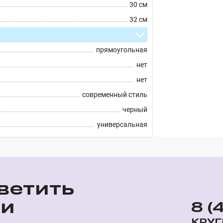
30 см
32 см
прямоугольная
нет
нет
современный стиль
черный
универсальная
ветить
ши
8 (
КРУГ