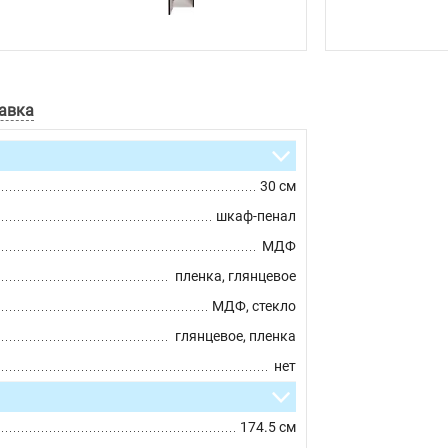
авка
30 см
шкаф-пенал
МДФ
пленка, глянцевое
МДФ, стекло
глянцевое, пленка
нет
174.5 см