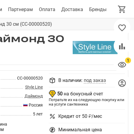
и
Партнерам
Оплата
Доставка
Бренды
нд 30 см (СС-00000520)
Даймонд 30
СС-00000520
В наличии:
под заказ
Style Line
50
на бонусный счет
Даймонд
Потратьте их на следующую покупку или
на услуги сантехника
Россия
5 лет
Кредит от 50 ₽/мес
бина
см
Минимальная цена