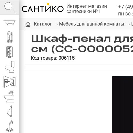
Интернет магазин
+7 (49
сантехники №1
ПН-ВС с
Ванны
Каталог
Мебель для ванной комнаты
Шкаф-пенал для
Душевые кабины
см (СС-000005
Душевые
Код товара:
006115
Унитазы
Инсталляции
Биде
Писсуары
Смесители