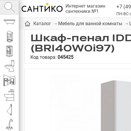
Интернет магазин
+7 (49
сантехники №1
ПН-ВС с
Ванны
Каталог
Мебель для ванной комнаты
Шкаф-пенал IDD
Душевые кабины
(BRI40W0i97)
Душевые
Код товара:
045425
Унитазы
Инсталляции
Биде
Писсуары
Смесители