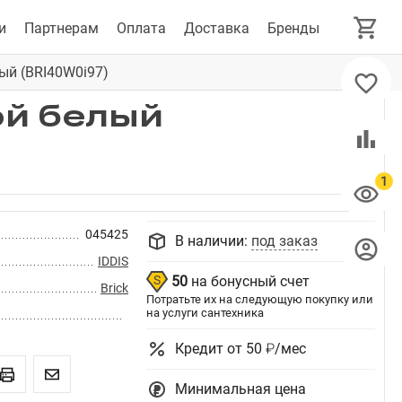
и
Партнерам
Оплата
Доставка
Бренды
лый (BRI40W0i97)
ой белый
045425
В наличии:
под заказ
IDDIS
50
на бонусный счет
Brick
Потратьте их на следующую покупку или
на услуги сантехника
Кредит от 50 ₽/мес
Минимальная цена