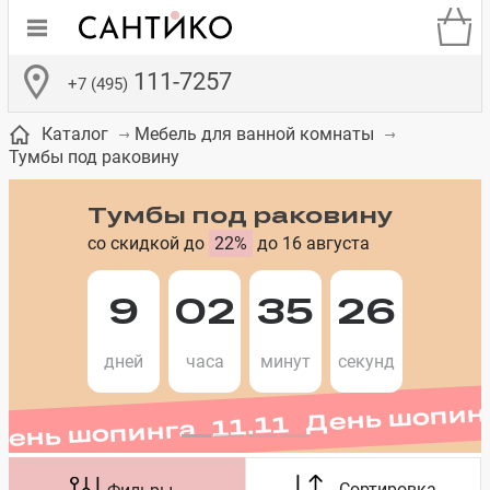
111-7257
+7 (495)
Каталог
Мебель для ванной комнаты
Тумбы под раковину
Тумбы под раковину
со скидкой до
22%
до 16 августа
де
ки
а­
Смесители для
Зеркало-шкаф
Бачки для
Полки в ванную
Сиденья для
Комоды в
встраиваемых
унитазов
унитазов
комнату
ванную комнату
9
02
35
25
День шопинга 11.11 День шопин
е
систем
дней
часа
минут
секунд