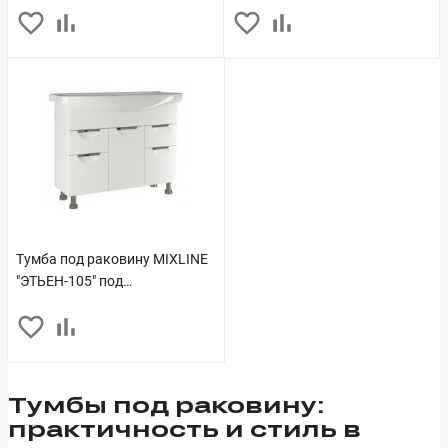
Тумба под раковину MIXLINE
"ЭТЬЕН-105" под
ум."Элеганс-105" (ПВХ-фасад,
корпус) (542411)
Тумбы под раковину:
практичность и стиль в