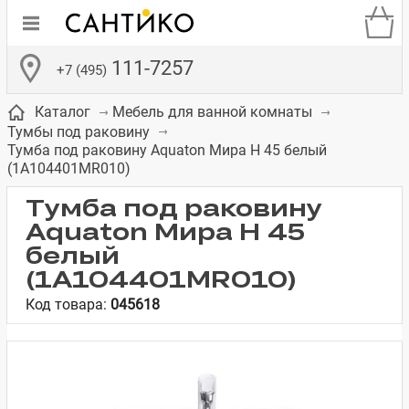
111-7257
+7 (495)
Каталог
Мебель для ванной комнаты
Тумбы под раковину
Тумба под раковину Aquaton Мира Н 45 белый
(1A104401MR010)
Тумба под раковину
Aquaton Мира Н 45
де
ки
а­
Смесители для
Зеркало-шкаф
Бачки для
Полки в ванную
Сиденья для
Комоды в
встраиваемых
унитазов
унитазов
комнату
ванную комнату
белый
е
систем
(1A104401MR010)
Код товара:
045618