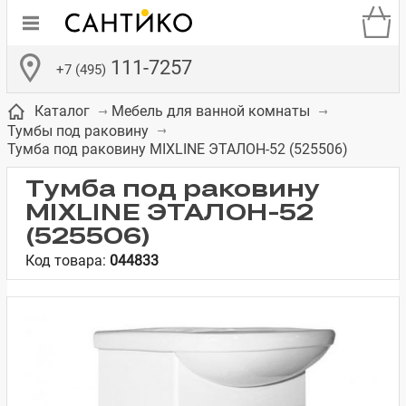
111-7257
+7 (495)
Каталог
Мебель для ванной комнаты
Тумбы под раковину
Тумба под раковину MIXLINE ЭТАЛОН-52 (525506)
Тумба под раковину
MIXLINE ЭТАЛОН-52
де
ки
а­
Смесители для
Зеркало-шкаф
Бачки для
Полки в ванную
Сиденья для
Комоды в
(525506)
встраиваемых
унитазов
унитазов
комнату
ванную комнату
Код товара:
044833
е
систем