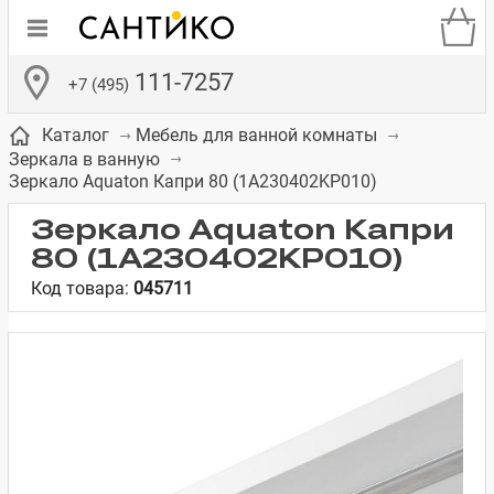
111-7257
+7 (495)
Каталог
Мебель для ванной комнаты
Зеркала в ванную
Зеркало Aquaton Капри 80 (1A230402KP010)
Зеркало Aquaton Капри
80 (1A230402KP010)
де
ки
а­
Смесители для
Зеркало-шкаф
Бачки для
Полки в ванную
Сиденья для
Комоды в
Код товара:
045711
встраиваемых
унитазов
унитазов
комнату
ванную комнату
е
систем