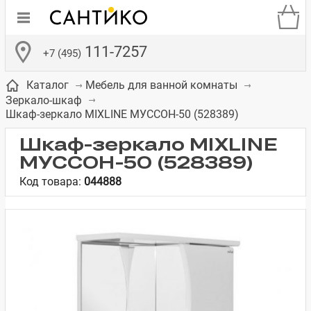
111-7257
+7 (495)
Каталог
Мебель для ванной комнаты
Зеркало-шкаф
Шкаф-зеркало MIXLINE МУССОН-50 (528389)
Шкаф-зеркало MIXLINE
МУССОН-50 (528389)
де
ки
а­
Смесители для
Зеркало-шкаф
Бачки для
Полки в ванную
Сиденья для
Комоды в
Код товара:
044888
встраиваемых
унитазов
унитазов
комнату
ванную комнату
е
систем