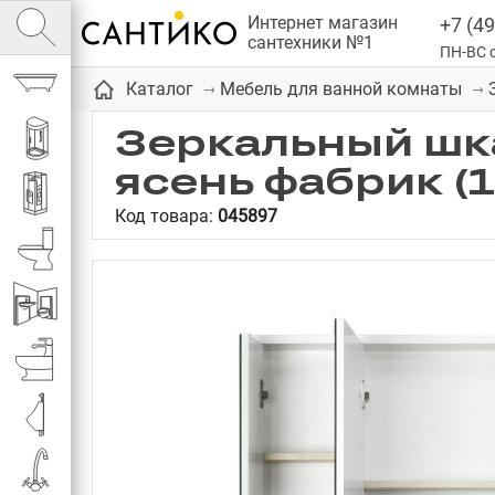
Интернет магазин
+7 (49
сантехники №1
ПН-ВС с
Ванны
Каталог
Мебель для ванной комнаты
Зеркальный шка
Душевые кабины
ясень фабрик (
Душевые
Код товара:
045897
Унитазы
Инсталляции
Биде
Писсуары
Смесители