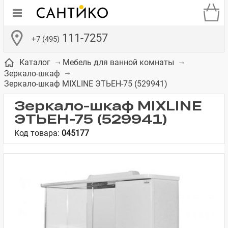
111-7257
+7 (495)
Каталог
Мебель для ванной комнаты
Зеркало-шкаф
Зеркало-шкаф MIXLINE ЭТЬЕН-75 (529941)
Зеркало-шкаф MIXLINE
ЭТЬЕН-75 (529941)
де
ки
а­
Смесители для
Зеркало-шкаф
Бачки для
Полки в ванную
Сиденья для
Комоды в
Код товара:
045177
встраиваемых
унитазов
унитазов
комнату
ванную комнату
е
систем