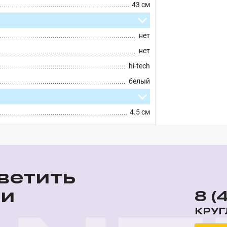
43 см
нет
нет
hi-tech
белый
4.5 см
ветить
ши
8 (
КРУГ