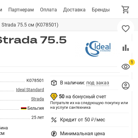
и
Партнерам
Оплата
Доставка
Бренды
 Strada 75.5 см (K078501)
trada 75.5
K078501
В наличии:
под заказ
Ideal Standard
50
на бонусный счет
Strada
Потратьте их на следующую покупку или
на услуги сантехника
Бельгия
25 лет
Кредит от 50 ₽/мес
бина
см
Минимальная цена