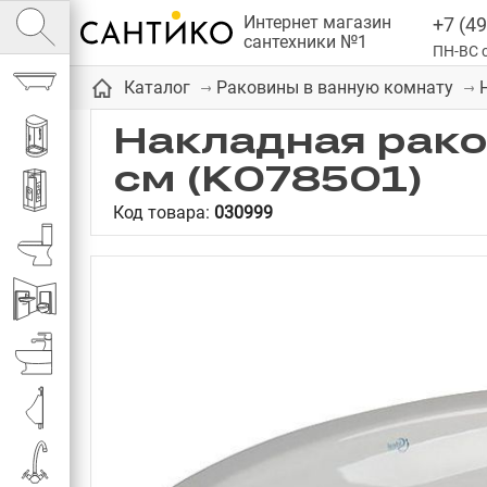
Интернет магазин
+7 (49
сантехники №1
ПН-ВС с
Ванны
Каталог
Раковины в ванную комнату
Накладная раков
Душевые кабины
см (K078501)
Душевые
Код товара:
030999
Унитазы
Инсталляции
Биде
Писсуары
Смесители