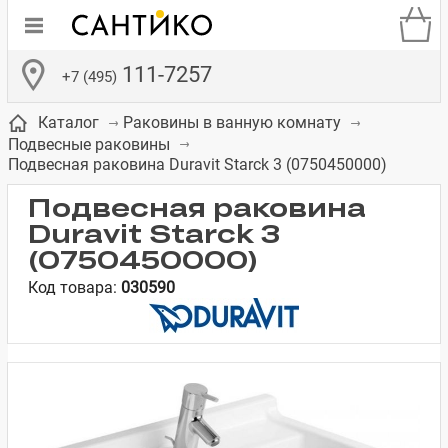
111-7257
+7 (495)
Каталог
Раковины в ванную комнату
Подвесные раковины
Подвесная раковина Duravit Starck 3 (0750450000)
Подвесная раковина
Duravit Starck 3
де
ки
а­
Смесители для
Зеркало-шкаф
Бачки для
Полки в ванную
Сиденья для
Комоды в
(0750450000)
встраиваемых
унитазов
унитазов
комнату
ванную комнату
Код товара:
030590
е
систем