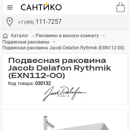
111-7257
+7 (495)
Каталог
Раковины в ванную комнату
Подвесные раковины
Подвесная раковина Jacob Delafon Rythmik (EXN112-00)
Подвесная раковина
Jacob Delafon Rythmik
де
ки
а­
Смесители для
Зеркало-шкаф
Бачки для
Полки в ванную
Сиденья для
Комоды в
(EXN112-00)
встраиваемых
унитазов
унитазов
комнату
ванную комнату
Код товара:
030132
е
систем