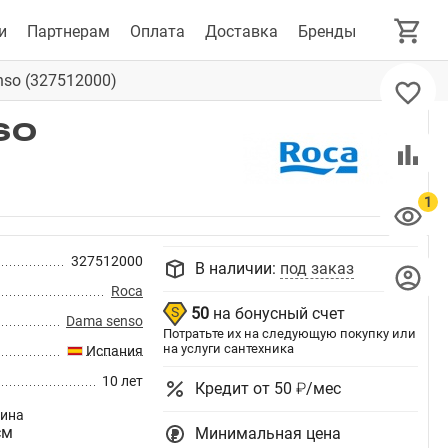
и
Партнерам
Оплата
Доставка
Бренды
so (327512000)
so
327512000
В наличии:
под заказ
Roca
50
на бонусный счет
Dama senso
Потратьте их на следующую покупку или
на услуги сантехника
Испания
10 лет
Кредит от 50 ₽/мес
бина
см
Минимальная цена