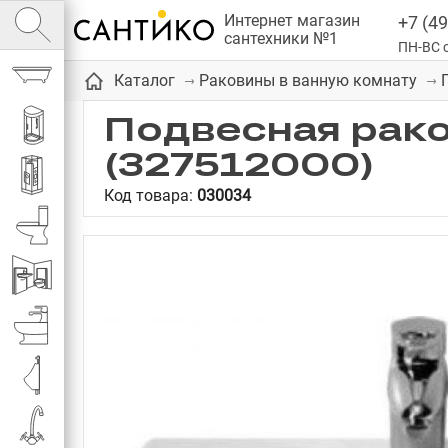
Интернет магазин
+7 (49
сантехники №1
ПН-ВС с
Ванны
Каталог
Раковины в ванную комнату
Подвесная рако
Душевые кабины
(327512000)
Душевые
Код товара:
030034
Унитазы
Инсталляции
Биде
Писсуары
Смесители