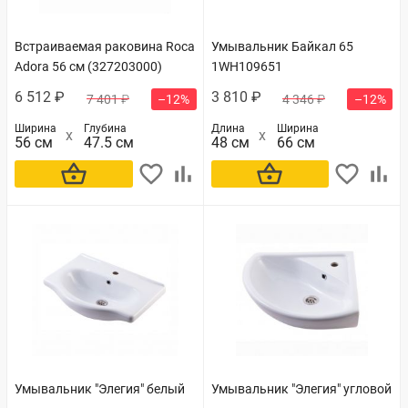
Встраиваемая раковина Roca
Умывальник Байкал 65
Adora 56 см (327203000)
1WH109651
6 512 ₽
3 810 ₽
7 401 ₽
–12%
4 346 ₽
–12%
Ширина
Глубина
Длина
Ширина
56 см
47.5 см
48 см
66 см
В корзину
В корзину
Умывальник "Элегия" белый
Умывальник "Элегия" угловой