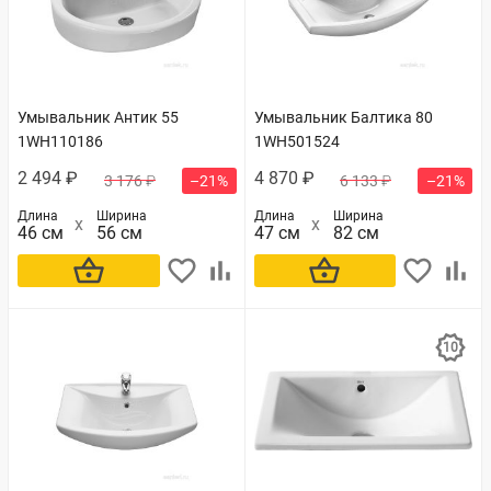
Умывальник Антик 55
Умывальник Балтика 80
1WH110186
1WH501524
2 494 ₽
4 870 ₽
3 176 ₽
–21%
6 133 ₽
–21%
Длина
Ширина
Длина
Ширина
46 см
56 см
47 см
82 см
В корзину
В корзину