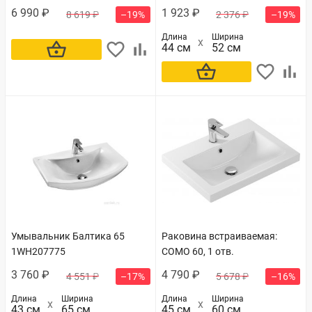
6 990 ₽
1 923 ₽
8 619 ₽
–19%
2 376 ₽
–19%
Длина
Ширина
В корзину
44 см
52 см
В корзину
Умывальник Балтика 65
Раковина встраиваемая:
1WH207775
COMO 60, 1 отв.
3 760 ₽
4 790 ₽
4 551 ₽
–17%
5 678 ₽
–16%
Длина
Ширина
Длина
Ширина
43 см
65 см
45 см
60 см