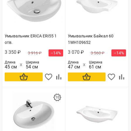
Умывальник ERICA ERI55 1
Умывальник Байкал 60
отв.
1WH109652
3 350 ₽
3 070 ₽
3 916 ₽
–14%
3 560 ₽
–14%
Длина
Ширина
Длина
Ширина
45 см
54 см
47 см
61 см
В корзину
В корзину