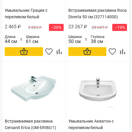
Умывальник Грация с
Встраиваемая раковина Roca
переливом белый
Diverta 50 см (327114000)
2 465 ₽
23 267 ₽
3 063 ₽
–20%
28 697 ₽
–19%
Длина
Ширина
Ширина
Глубина
44 см
61 см
50 см
38 см
В корзину
В корзину
Встраиваемая раковина
Умывальник Акватон с
Cersanit Erica (UM-ERI80/1)
переливом белый