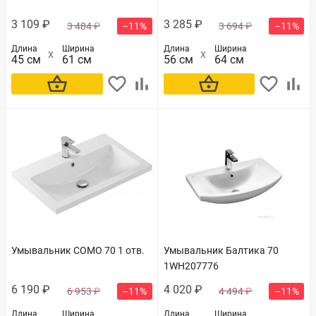
3 109 ₽
3 285 ₽
3 484 ₽
–11%
3 694 ₽
–11%
Длина
Ширина
Длина
Ширина
45 см
61 см
56 см
64 см
В корзину
В корзину
Умывальник COMO 70 1 отв.
Умывальник Балтика 70
1WH207776
6 190 ₽
4 020 ₽
6 953 ₽
–11%
4 494 ₽
–11%
Длина
Ширина
Длина
Ширина