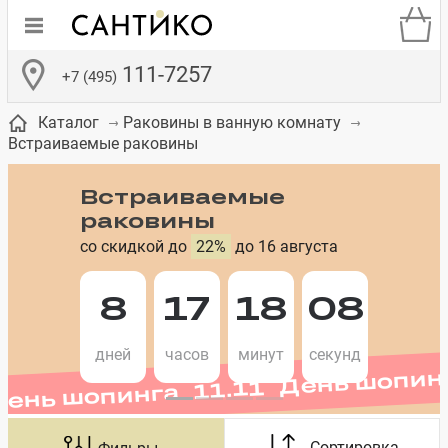
111-7257
+7 (495)
Каталог
Раковины в ванную комнату
Встраиваемые раковины
Встраиваемые
раковины
со скидкой до
22%
до 16 августа
де
ки
а­
Смесители для
Зеркало-шкаф
Бачки для
Полки в ванную
Сиденья для
Комоды в
встраиваемых
унитазов
унитазов
комнату
ванную комнату
День шопинга 11.11 День шопин
е
систем
8
17
18
07
дней
часов
минут
секунд