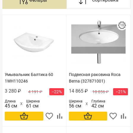
Умывальник Балтика 60
Подвесная раковина Roca
1WH110246
Berna (327871001)
3 280 ₽
14 865 ₽
4 191 ₽
–22%
18 856 ₽
–21%
Длина
Ширина
Ширина
Глубина
45 см
61 см
56 см
42 см
В корзину
В корзину