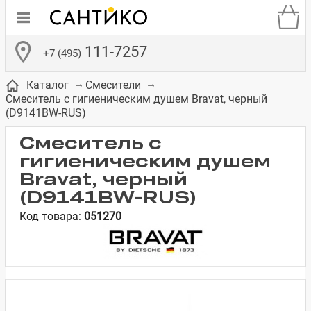
111-7257
+7 (495)
Каталог
Смесители
Смеситель с гигиеническим душем Bravat, черный
(D9141BW-RUS)
Смеситель с
гигиеническим душем
де
ки
а­
Смесители для
Зеркало-шкаф
Бачки для
Полки в ванную
Сиденья для
Комоды в
Bravat, черный
встраиваемых
унитазов
унитазов
комнату
ванную комнату
(D9141BW-RUS)
е
систем
Код товара:
051270