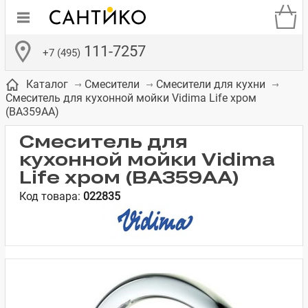
111-7257
+7 (495)
Каталог
Смесители
Смесители для кухни
Смеситель для кухонной мойки Vidima Life хром
(BA359AA)
Смеситель для
кухонной мойки Vidima
де
ки
а­
Смесители для
Зеркало-шкаф
Бачки для
Полки в ванную
Сиденья для
Комоды в
Life хром (BA359AA)
встраиваемых
унитазов
унитазов
комнату
ванную комнату
Код товара:
022835
е
систем