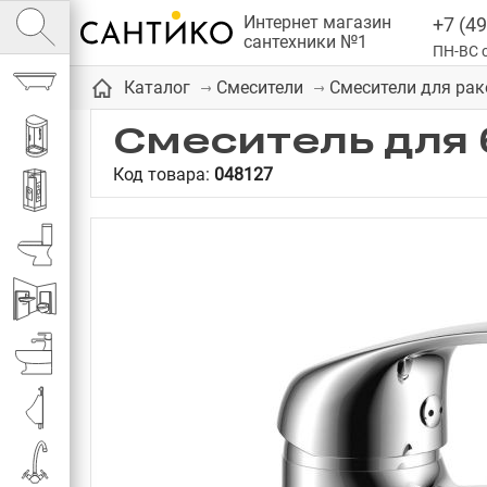
Интернет магазин
+7 (49
сантехники №1
ПН-ВС с
Ванны
Каталог
Смесители
Смесители для ра
Смеситель для б
Душевые кабины
Код товара:
048127
Душевые
Унитазы
Инсталляции
Биде
Писсуары
Смесители