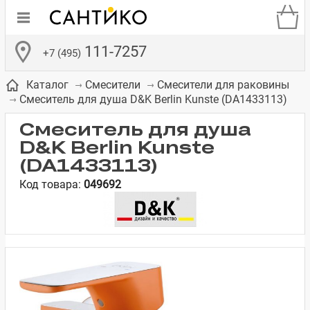
111-7257
+7 (495)
Каталог
Смесители
Смесители для раковины
Смеситель для душа D&K Berlin Kunste (DA1433113)
Смеситель для душа
D&K Berlin Kunste
(DA1433113)
де
ки
а­
Смесители для
Зеркало-шкаф
Бачки для
Полки в ванную
Сиденья для
Комоды в
Код товара:
049692
встраиваемых
унитазов
унитазов
комнату
ванную комнату
е
систем