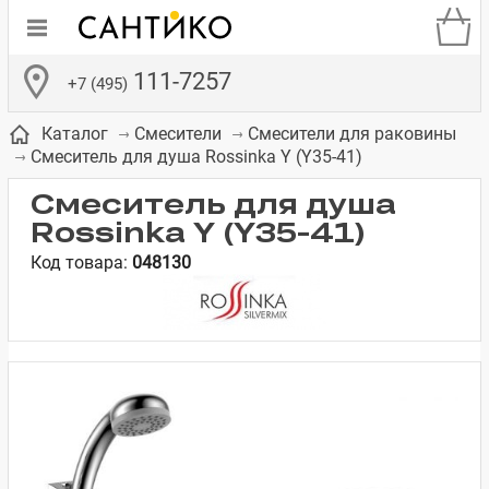
111-7257
+7 (495)
Каталог
Смесители
Смесители для раковины
Смеситель для душа Rossinka Y (Y35-41)
Смеситель для душа
Rossinka Y (Y35-41)
Код товара:
048130
де
ки
а­
Смесители для
Зеркало-шкаф
Бачки для
Полки в ванную
Сиденья для
Комоды в
встраиваемых
унитазов
унитазов
комнату
ванную комнату
е
систем