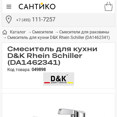
111-7257
+7 (495)
Каталог
Смесители
Смесители для раковины
Смеситель для кухни D&K Rhein Schiller (DA1462341)
Смеситель для кухни
D&K Rhein Schiller
(DA1462341)
де
ки
а­
Смесители для
Зеркало-шкаф
Бачки для
Полки в ванную
Сиденья для
Комоды в
Код товара:
049898
встраиваемых
унитазов
унитазов
комнату
ванную комнату
е
систем