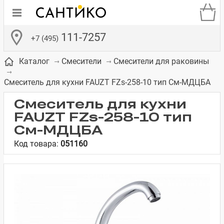
111-7257
+7 (495)
Каталог
Смесители
Смесители для раковины
Смеситель для кухни FAUZT FZs-258-10 тип См-МДЦБА
Смеситель для кухни
FAUZT FZs-258-10 тип
де
ки
а­
Смесители для
Зеркало-шкаф
Бачки для
Полки в ванную
Сиденья для
Комоды в
См-МДЦБА
встраиваемых
унитазов
унитазов
комнату
ванную комнату
Код товара:
051160
е
систем