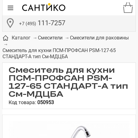
111-7257
+7 (495)
Каталог
Смесители
Смесители для раковины
Смеситель для кухни ПСМ-ПРОФСАН PSM-127-65
СТАНДАРТ-А тип См-МДЦБА
Смеситель для кухни
ПСМ-ПРОФСАН PSM-
де
ки
а­
Смесители для
Зеркало-шкаф
Бачки для
Полки в ванную
Сиденья для
Комоды в
встраиваемых
унитазов
унитазов
комнату
ванную комнату
127-65 СТАНДАРТ-А тип
е
систем
См-МДЦБА
Код товара:
050953