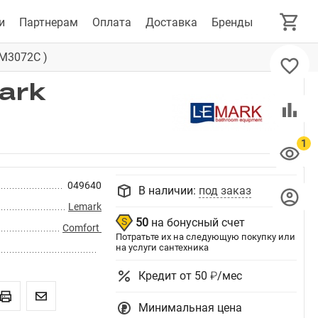
и
Партнерам
Оплата
Доставка
Бренды
LM3072C )
ark
049640
В наличии:
под заказ
Lemark
50
на бонусный счет
Comfort
Потратьте их на следующую покупку или
на услуги сантехника
Кредит от 50 ₽/мес
Минимальная цена