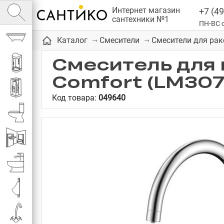
Интернет магазин
+7 (49
сантехники №1
ПН-ВС с
Ванны
Каталог
Смесители
Смесители для ра
Смеситель для 
Душевые кабины
Comfort (LM307
Душевые
Код товара:
049640
Унитазы
Инсталляции
Биде
Писсуары
Смесители