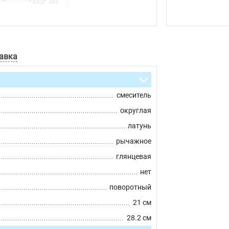
авка
смеситель
округлая
латунь
рычажное
глянцевая
нет
поворотный
21 см
28.2 см