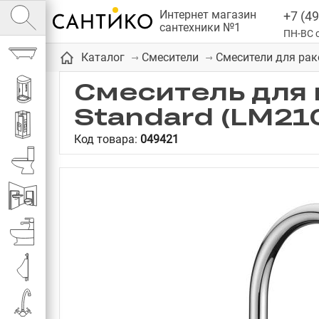
Интернет магазин
+7 (49
сантехники №1
ПН-ВС с
Ванны
Каталог
Смесители
Смесители для ра
Смеситель для 
Душевые кабины
Standard (LM21
Душевые
Код товара:
049421
Унитазы
Инсталляции
Биде
Писсуары
Смесители