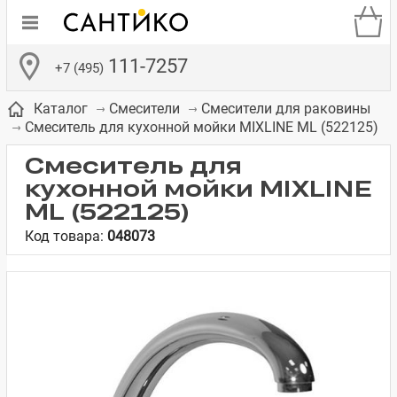
111-7257
+7 (495)
Каталог
Смесители
Смесители для раковины
Смеситель для кухонной мойки MIXLINE ML (522125)
Смеситель для
кухонной мойки MIXLINE
ML (522125)
де
ки
а­
Смесители для
Зеркало-шкаф
Бачки для
Полки в ванную
Сиденья для
Комоды в
Код товара:
048073
встраиваемых
унитазов
унитазов
комнату
ванную комнату
е
систем